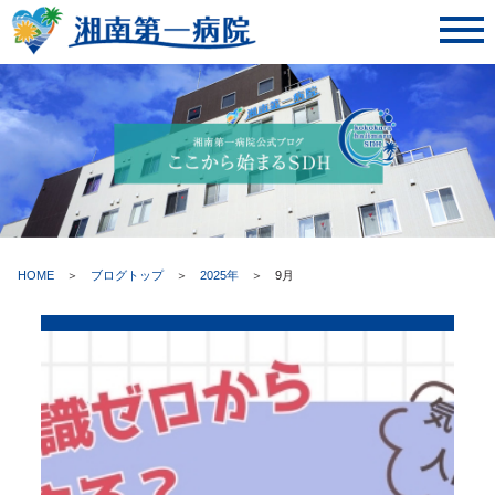
toggl
navig
HOME
＞
ブログトップ
＞
2025年
＞
9月
ここから始まるSDH | 湘南第一病院・神奈川県藤沢市湘南台