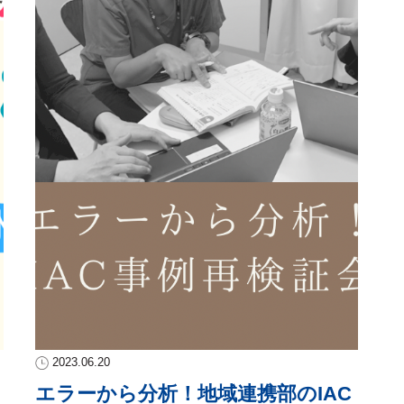
2023.06.20
エラーから分析！地域連携部のIAC