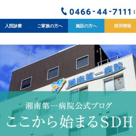
入院診療
ご家族の方へ
施設の方へ
採用情報