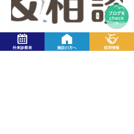
2026.04.16
外来診察表
施設の方へ
採用情報
【2026年7月以降入職枠】2026年5月採用説明
会＆相談会
イベント
採用
チームここはじ
医療事務・事務員