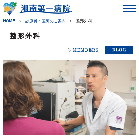
toggl
navig
HOME
＞
診療科・医師のご案内
＞
整形外科
整形外科