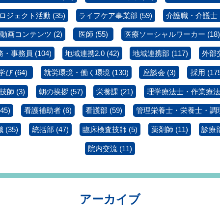
ロジェクト活動
(35)
ライフケア事業部
(59)
介護職・介護士
動画コンテンツ
(2)
医師
(55)
医療ソーシャルワーカー
(18)
務・事務員
(104)
地域連携2.0
(42)
地域連携部
(117)
外部
学び
(64)
就労環境・働く環境
(130)
座談会
(3)
採用
(17
技師
(3)
朝の挨拶
(57)
栄養課
(21)
理学療法士・作業療
45)
看護補助者
(6)
看護部
(59)
管理栄養士・栄養士・調
職
(35)
統括部
(47)
臨床検査技師
(5)
薬剤師
(11)
診療
院内交流
(11)
アーカイブ