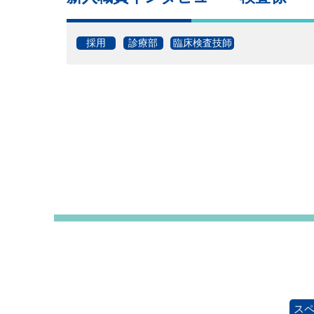
採用
診療部
臨床検査技師
ス