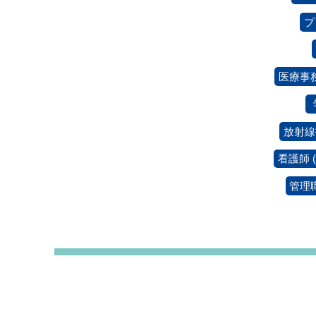
プ
医療事
放射線
看護師
(
管理