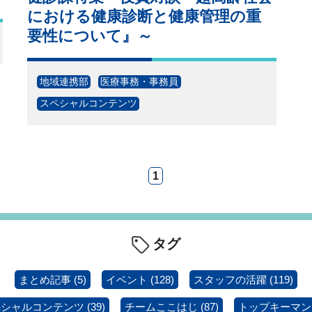
における健康診断と健康管理の重
要性について』～
地域連携部
医療事務・事務員
スペシャルコンテンツ
1
タグ
まとめ記事
(5)
イベント
(128)
スタッフの活躍
(119)
ペシャルコンテンツ
(39)
チームここはじ
(87)
トップキーマン