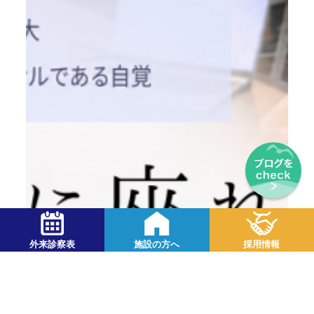
外来診察表
施設の方へ
採用情報
2026.07.08
「車椅子に座れる」のその先へ。 ～部会から
見えた、ライフケア事業部の“チームで答えを