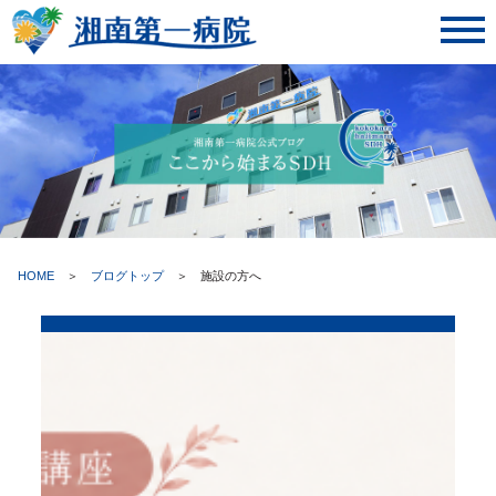
toggl
navig
HOME
＞
ブログトップ
＞
施設の方へ
ここから始まるSDH | 湘南第一病院・神奈川県藤沢市湘南台