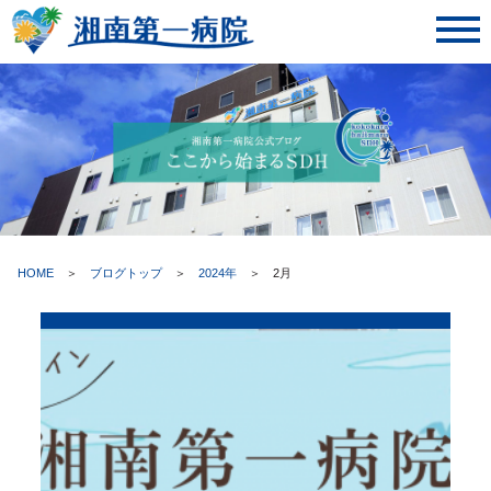
toggl
navig
HOME
＞
ブログトップ
＞
2024年
＞
2月
ここから始まるSDH | 湘南第一病院・神奈川県藤沢市湘南台